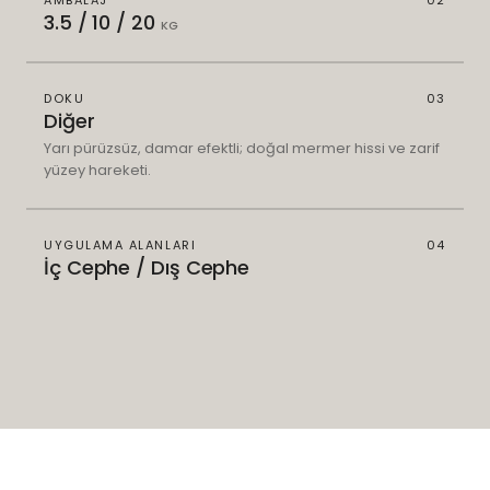
AMBALAJ
02
3.5 / 10 / 20
KG
DOKU
03
Diğer
Yarı pürüzsüz, damar efektli; doğal mermer hissi ve zarif
yüzey hareketi.
UYGULAMA ALANLARI
04
İç Cephe / Dış Cephe