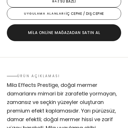
BAZ
·
SU BAZLI
UYGULAMA ALANLARI
·
İÇ CEPHE / DIŞ CEPHE
MILA ONLINE MAĞAZADAN SATIN AL
ÜRÜN AÇIKLAMASI
Mila Effects Prestige, doğal mermer
damarlarını mimari bir zarafetle yormayan,
zamansız ve seçkin yüzeyler oluşturan
premium efekt kaplamasıdır. Yarı pürüzsüz,
damar efektli; doğal mermer hissi ve zarif
yüzey hareketi. Mila uygulama ekibi