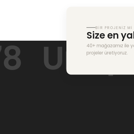
BIR PROJENIZ MI
Size en y
Unique 
40+ mağazamız ile y
projeler üretiyoruz.