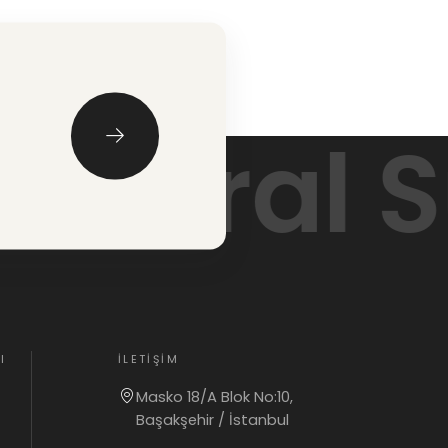
tural Su
I
İLETIŞIM
Masko 18/A Blok No:10,
Başakşehir / İstanbul