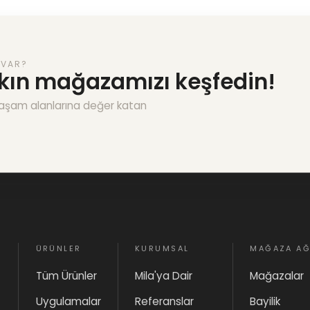
 VAR?
akın mağazamızı keşfedin!
Architec
aşam alanlarına değer katan
ÜRÜNLER
KURUMSAL
MAĞAZA AĞ
Tüm Ürünler
Mila'ya Dair
Mağazalar
Uygulamalar
Referanslar
Bayilik