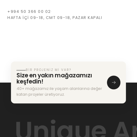
+994 50 366 00 02
·
HAFTA IÇI 09-18, CMT 09-18, PAZAR KAPALI
BIR PROJENIZ MI VAR?
Size en yakın mağazamızı
keşfedin!
40+ mağazamız ile yaşam alanlarına değer
katan projeler üretiyoruz.
Unique Arc